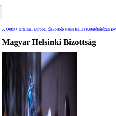
A Qubit+ tartalmai
Európai tűzkörkép
Paksi leállás
Kutatóhálózati jö
Magyar Helsinki Bizottság