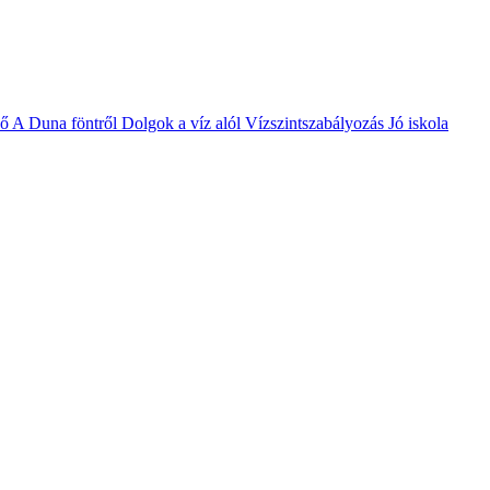
vő
A Duna föntről
Dolgok a víz alól
Vízszintszabályozás
Jó iskola