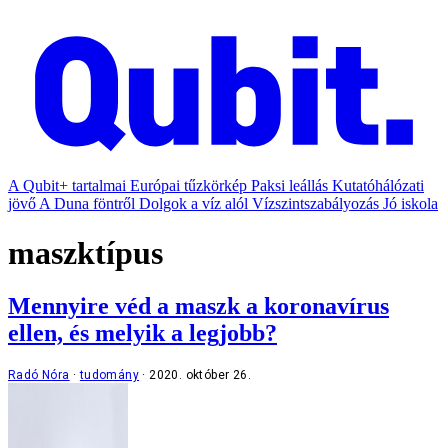
A Qubit+ tartalmai
Európai tűzkörkép
Paksi leállás
Kutatóhálózati
jövő
A Duna föntről
Dolgok a víz alól
Vízszintszabályozás
Jó iskola
maszktípus
Mennyire véd a maszk a koronavírus
ellen, és melyik a legjobb?
Radó Nóra
tudomány
2020. október 26.