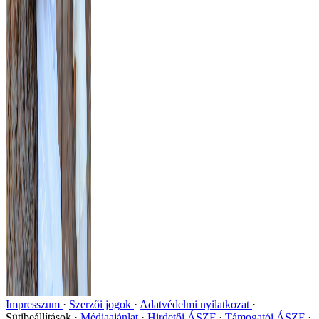
Impresszum
Szerzői jogok
Adatvédelmi nyilatkozat
Sütibeállítások
Médiaajánlat
Hirdetői ÁSZF
Támogatói ÁSZF