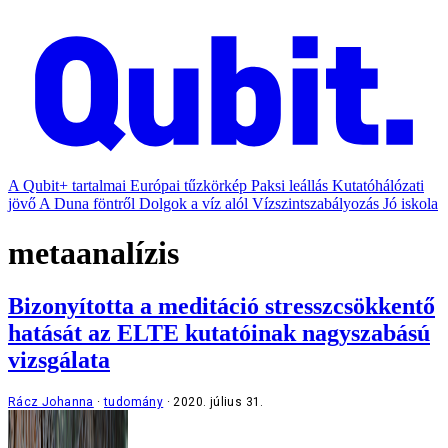
A Qubit+ tartalmai
Európai tűzkörkép
Paksi leállás
Kutatóhálózati
jövő
A Duna föntről
Dolgok a víz alól
Vízszintszabályozás
Jó iskola
metaanalízis
Bizonyította a meditáció stresszcsökkentő
hatását az ELTE kutatóinak nagyszabású
vizsgálata
Rácz Johanna
tudomány
2020. július 31.