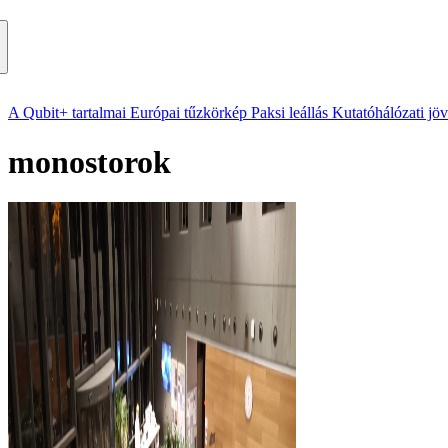
A Qubit+ tartalmai
Európai tűzkörkép
Paksi leállás
Kutatóhálózati jö
monostorok