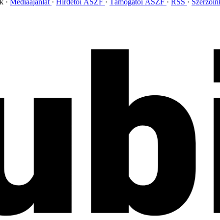
ok
Médiaajánlat
Hirdetői ÁSZF
Támogatói ÁSZF
RSS
Szerzői