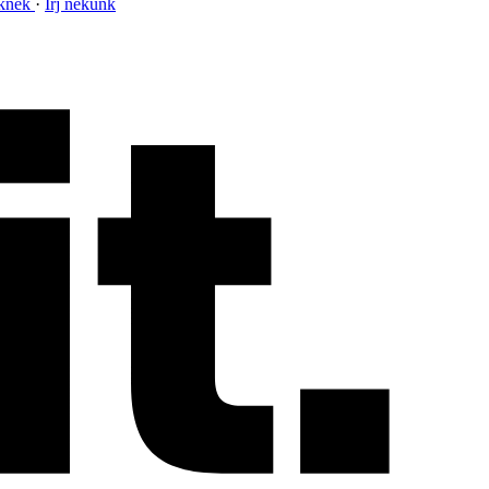
nknek
Írj nekünk