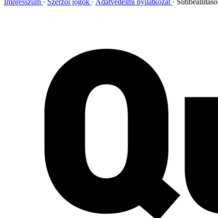
Impresszum
Szerzői jogok
Adatvédelmi nyilatkozat
Sütibeállítás