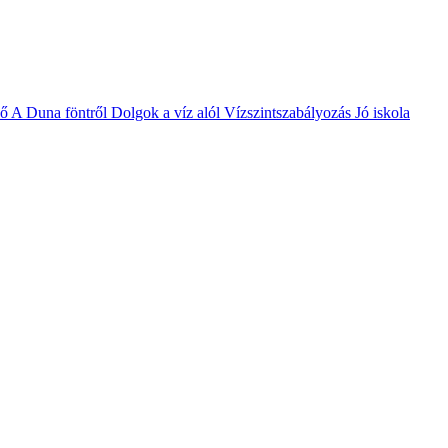
vő
A Duna föntről
Dolgok a víz alól
Vízszintszabályozás
Jó iskola