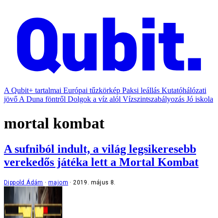
A Qubit+ tartalmai
Európai tűzkörkép
Paksi leállás
Kutatóhálózati
jövő
A Duna föntről
Dolgok a víz alól
Vízszintszabályozás
Jó iskola
mortal kombat
A sufniból indult, a világ legsikeresebb
verekedős játéka lett a Mortal Kombat
Dippold Ádám
majom
2019. május 8.