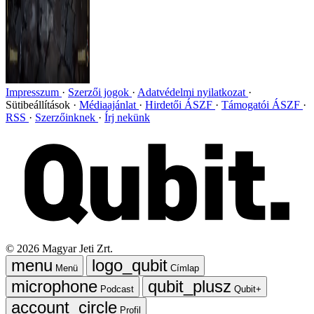
Impresszum
Szerzői jogok
Adatvédelmi nyilatkozat
Sütibeállítások
Médiaajánlat
Hirdetői ÁSZF
Támogatói ÁSZF
RSS
Szerzőinknek
Írj nekünk
©
2026
Magyar Jeti Zrt.
Menü
Címlap
Podcast
Qubit+
Profil