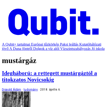
A Qubit+ tartalmai
Európai tűzkörkép
Paksi leállás
Kutatóhálózati
jövő
A Duna föntről
Dolgok a víz alól
Vízszintszabályozás
Jó iskola
mustárgáz
Idegháború: a rettegett mustárgáztól a
titokzatos Novicsokig
Dippold Ádám
tudomány
2018. április 6.