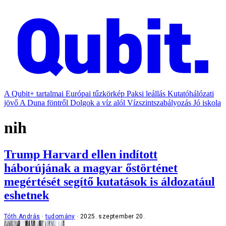
A Qubit+ tartalmai
Európai tűzkörkép
Paksi leállás
Kutatóhálózati
jövő
A Duna föntről
Dolgok a víz alól
Vízszintszabályozás
Jó iskola
nih
Trump Harvard ellen indított
háborújának a magyar őstörténet
megértését segítő kutatások is áldozatául
eshetnek
Tóth András
tudomány
2025. szeptember 20.