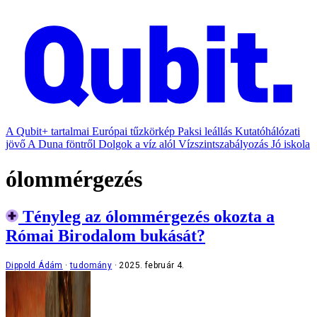
A Qubit+ tartalmai
Európai tűzkörkép
Paksi leállás
Kutatóhálózati
jövő
A Duna föntről
Dolgok a víz alól
Vízszintszabályozás
Jó iskola
ólommérgezés
Tényleg az ólommérgezés okozta a
Római Birodalom bukását?
Dippold Ádám
tudomány
2025. február 4.