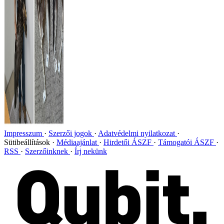
Impresszum
Szerzői jogok
Adatvédelmi nyilatkozat
Sütibeállítások
Médiaajánlat
Hirdetői ÁSZF
Támogatói ÁSZF
RSS
Szerzőinknek
Írj nekünk