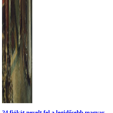
24 fiókát nevelt fel a legidősebb magyar