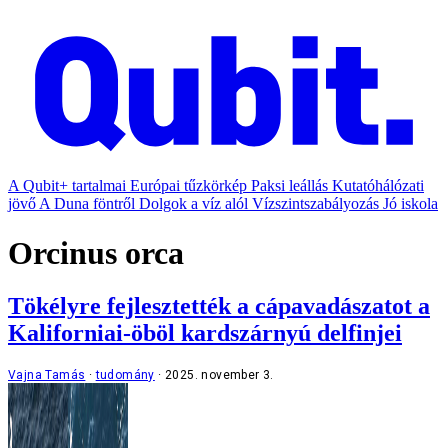
A Qubit+ tartalmai
Európai tűzkörkép
Paksi leállás
Kutatóhálózati
jövő
A Duna föntről
Dolgok a víz alól
Vízszintszabályozás
Jó iskola
Orcinus orca
Tökélyre fejlesztették a cápavadászatot a
Kaliforniai-öböl kardszárnyú delfinjei
Vajna Tamás
tudomány
2025. november 3.