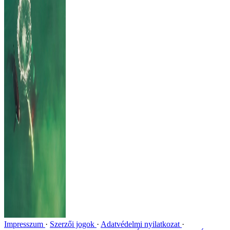
Impresszum
Szerzői jogok
Adatvédelmi nyilatkozat