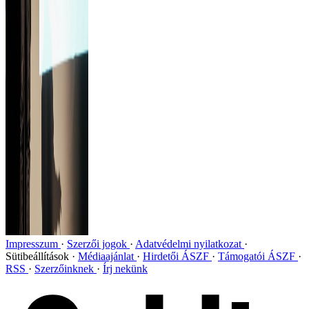
Impresszum
Szerzői jogok
Adatvédelmi nyilatkozat
Sütibeállítások
Médiaajánlat
Hirdetői ÁSZF
Támogatói ÁSZF
RSS
Szerzőinknek
Írj nekünk