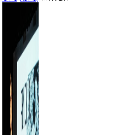
Qubit.hu
tudomány
2019. október 2.