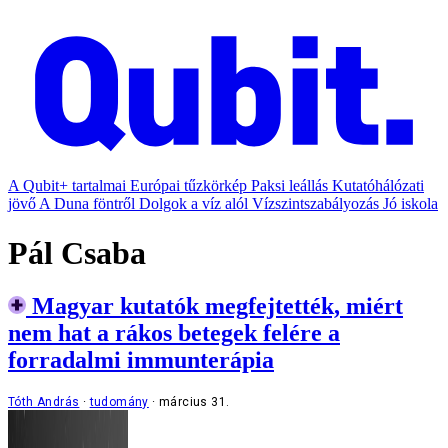
A Qubit+ tartalmai
Európai tűzkörkép
Paksi leállás
Kutatóhálózati
jövő
A Duna föntről
Dolgok a víz alól
Vízszintszabályozás
Jó iskola
Pál Csaba
Magyar kutatók megfejtették, miért
nem hat a rákos betegek felére a
forradalmi immunterápia
Tóth András
tudomány
március 31.