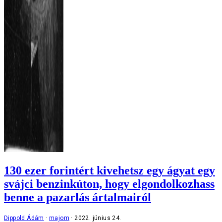
130 ezer forintért kivehetsz egy ágyat egy
svájci benzinkúton, hogy elgondolkozhass
benne a pazarlás ártalmairól
Dippold Ádám
majom
2022. június 24.