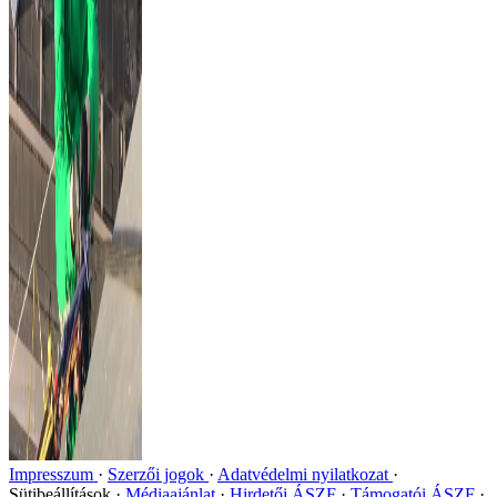
Impresszum
Szerzői jogok
Adatvédelmi nyilatkozat
Sütibeállítások
Médiaajánlat
Hirdetői ÁSZF
Támogatói ÁSZF