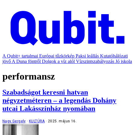
A Qubit+ tartalmai
Európai tűzkörkép
Paksi leállás
Kutatóhálózati
jövő
A Duna föntről
Dolgok a víz alól
Vízszintszabályozás
Jó iskola
performansz
Szabadságot keresni hatvan
négyzetméteren – a legendás Dohány
utcai Lakásszínház nyomában
Nagy Gergely
KULTÚRA
2025. május 16.