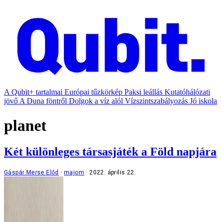
A Qubit+ tartalmai
Európai tűzkörkép
Paksi leállás
Kutatóhálózati
jövő
A Duna föntről
Dolgok a víz alól
Vízszintszabályozás
Jó iskola
planet
Két különleges társasjáték a Föld napjára
Gáspár Merse Előd
majom
2022. április 22.