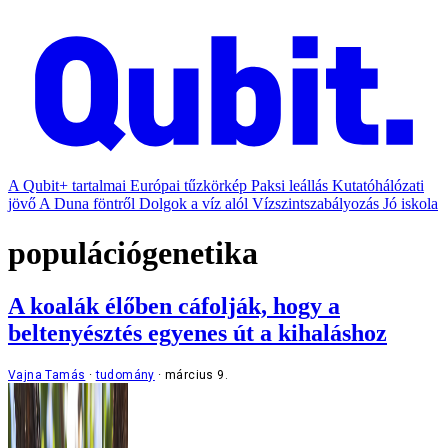
A Qubit+ tartalmai
Európai tűzkörkép
Paksi leállás
Kutatóhálózati
jövő
A Duna föntről
Dolgok a víz alól
Vízszintszabályozás
Jó iskola
populációgenetika
A koalák élőben cáfolják, hogy a
beltenyésztés egyenes út a kihaláshoz
Vajna Tamás
tudomány
március 9.