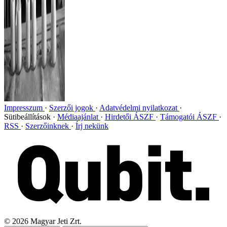
Impresszum
Szerzői jogok
Adatvédelmi nyilatkozat
Sütibeállítások
Médiaajánlat
Hirdetői ÁSZF
Támogatói ÁSZF
RSS
Szerzőinknek
Írj nekünk
©
2026
Magyar Jeti Zrt.