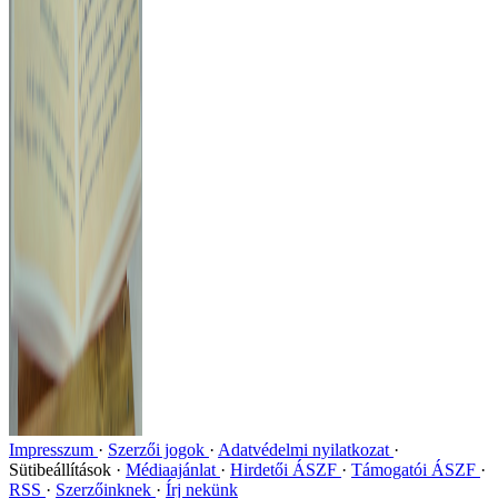
Impresszum
Szerzői jogok
Adatvédelmi nyilatkozat
Sütibeállítások
Médiaajánlat
Hirdetői ÁSZF
Támogatói ÁSZF
RSS
Szerzőinknek
Írj nekünk