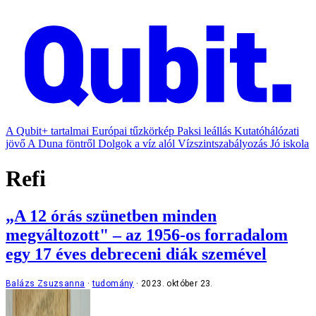
A Qubit+ tartalmai
Európai tűzkörkép
Paksi leállás
Kutatóhálózati
jövő
A Duna föntről
Dolgok a víz alól
Vízszintszabályozás
Jó iskola
Refi
„A 12 órás szünetben minden
megváltozott" – az 1956-os forradalom
egy 17 éves debreceni diák szemével
Balázs Zsuzsanna
tudomány
2023. október 23.