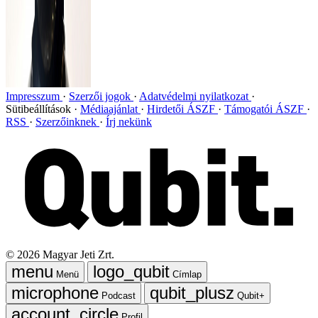
Impresszum
Szerzői jogok
Adatvédelmi nyilatkozat
Sütibeállítások
Médiaajánlat
Hirdetői ÁSZF
Támogatói ÁSZF
RSS
Szerzőinknek
Írj nekünk
©
2026
Magyar Jeti Zrt.
Menü
Címlap
Podcast
Qubit+
Profil