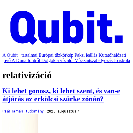
A Qubit+ tartalmai
Európai tűzkörkép
Paksi leállás
Kutatóhálózati
jövő
A Duna föntről
Dolgok a víz alól
Vízszintszabályozás
Jó iskola
relativizáció
Ki lehet gonosz, ki lehet szent, és van-e
átjárás az erkölcsi szürke zónán?
Paár Tamás
tudomány
2020. augusztus 4.