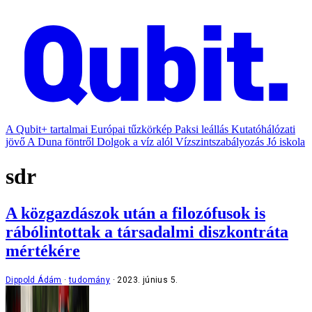
A Qubit+ tartalmai
Európai tűzkörkép
Paksi leállás
Kutatóhálózati
jövő
A Duna föntről
Dolgok a víz alól
Vízszintszabályozás
Jó iskola
sdr
A közgazdászok után a filozófusok is
rábólintottak a társadalmi diszkontráta
mértékére
Dippold Ádám
tudomány
2023. június 5.