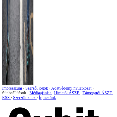
Impresszum
Szerzői jogok
Adatvédelmi nyilatkozat
Sütibeállítások
Médiaajánlat
Hirdetői ÁSZF
Támogatói ÁSZF
RSS
Szerzőinknek
Írj nekünk