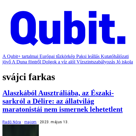
A Qubit+ tartalmai
Európai tűzkörkép
Paksi leállás
Kutatóhálózati
jövő
A Duna föntről
Dolgok a víz alól
Vízszintszabályozás
Jó iskola
svájci farkas
Alaszkából Ausztráliába, az Északi-
sarkról a Délire: az állatvilág
maratonistái nem ismernek lehetetlent
Radó Nóra
majom
2023. május 13.