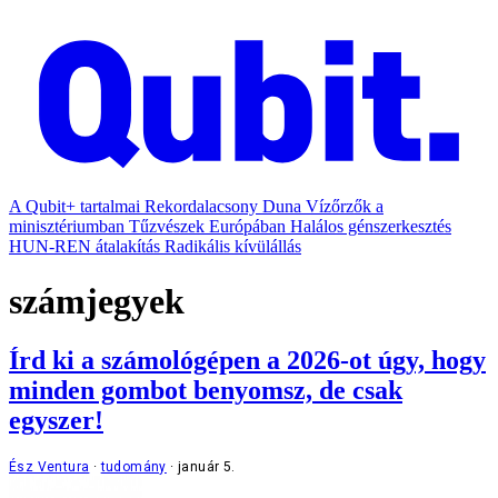
A Qubit+ tartalmai
Rekordalacsony Duna
Vízőrzők a
minisztériumban
Tűzvészek Európában
Halálos génszerkesztés
HUN-REN átalakítás
Radikális kívülállás
számjegyek
Írd ki a számológépen a 2026-ot úgy, hogy
minden gombot benyomsz, de csak
egyszer!
Ész Ventura
tudomány
január 5.