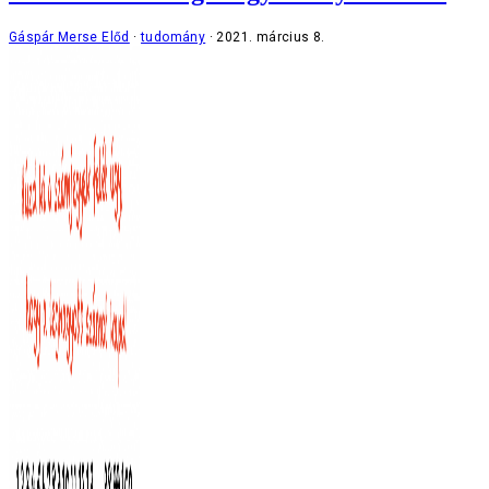
Gáspár Merse Előd
tudomány
2021. március 8.