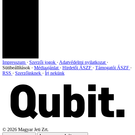
Impresszum
Szerzői jogok
Adatvédelmi nyilatkozat
Sütibeállítások
Médiaajánlat
Hirdetői ÁSZF
Támogatói ÁSZF
RSS
Szerzőinknek
Írj nekünk
©
2026
Magyar Jeti Zrt.