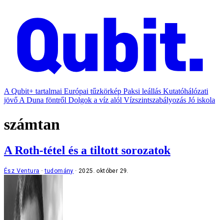
A Qubit+ tartalmai
Európai tűzkörkép
Paksi leállás
Kutatóhálózati
jövő
A Duna föntről
Dolgok a víz alól
Vízszintszabályozás
Jó iskola
számtan
A Roth-tétel és a tiltott sorozatok
Ész Ventura
tudomány
2025. október 29.