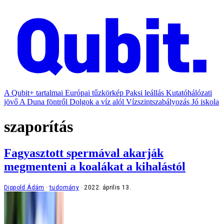
A Qubit+ tartalmai
Európai tűzkörkép
Paksi leállás
Kutatóhálózati
jövő
A Duna föntről
Dolgok a víz alól
Vízszintszabályozás
Jó iskola
szaporítás
Fagyasztott spermával akarják
megmenteni a koalákat a kihalástól
Dippold Ádám
tudomány
2022. április 13.