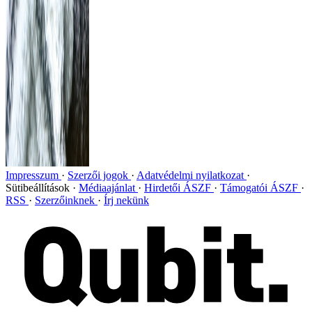
Impresszum
Szerzői jogok
Adatvédelmi nyilatkozat
Sütibeállítások
Médiaajánlat
Hirdetői ÁSZF
Támogatói ÁSZF
RSS
Szerzőinknek
Írj nekünk