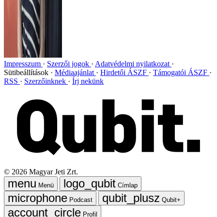
Impresszum
Szerzői jogok
Adatvédelmi nyilatkozat
Sütibeállítások
Médiaajánlat
Hirdetői ÁSZF
Támogatói ÁSZF
RSS
Szerzőinknek
Írj nekünk
©
2026
Magyar Jeti Zrt.
Menü
Címlap
Podcast
Qubit+
Profil