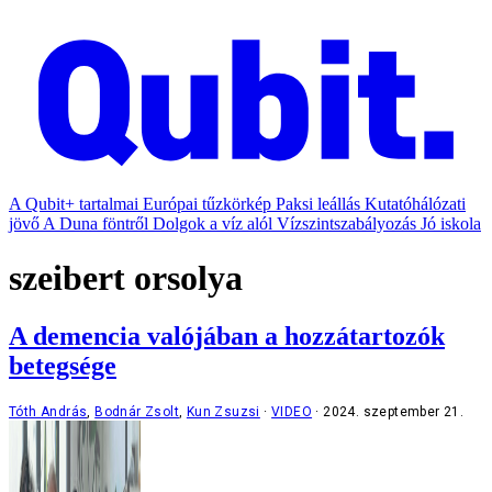
A Qubit+ tartalmai
Európai tűzkörkép
Paksi leállás
Kutatóhálózati
jövő
A Duna föntről
Dolgok a víz alól
Vízszintszabályozás
Jó iskola
szeibert orsolya
A demencia valójában a hozzátartozók
betegsége
Tóth András
,
Bodnár Zsolt
,
Kun Zsuzsi
VIDEO
2024. szeptember 21.