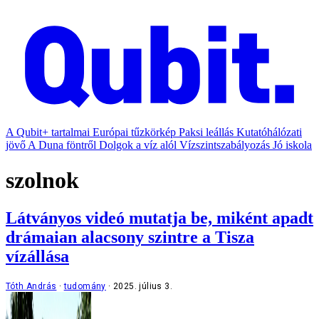
A Qubit+ tartalmai
Európai tűzkörkép
Paksi leállás
Kutatóhálózati
jövő
A Duna föntről
Dolgok a víz alól
Vízszintszabályozás
Jó iskola
szolnok
Látványos videó mutatja be, miként apadt
drámaian alacsony szintre a Tisza
vízállása
Tóth András
tudomány
2025. július 3.