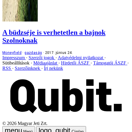
A büdzséje is verhetetlen a bajnok
Szolnoknak
Moneyfield
gazdaság
2017. június 24.
Impresszum
Szerzői jogok
Adatvédelmi nyilatkozat
Sütibeállítások
Médiaajánlat
Hirdetői ÁSZF
Támogatói ÁSZF
RSS
Szerzőinknek
Írj nekünk
©
2026
Magyar Jeti Zrt.
Menü
Címlap