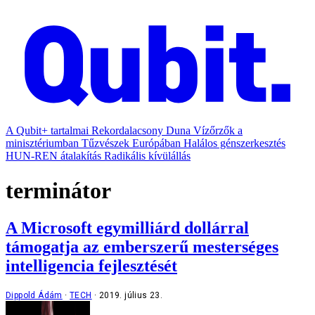
A Qubit+ tartalmai
Rekordalacsony Duna
Vízőrzők a
minisztériumban
Tűzvészek Európában
Halálos génszerkesztés
HUN-REN átalakítás
Radikális kívülállás
terminátor
A Microsoft egymilliárd dollárral
támogatja az emberszerű mesterséges
intelligencia fejlesztését
Dippold Ádám
TECH
2019. július 23.