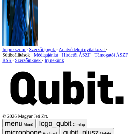
Impresszum
Szerzői jogok
Adatvédelmi nyilatkozat
Sütibeállítások
Médiaajánlat
Hirdetői ÁSZF
Támogatói ÁSZF
RSS
Szerzőinknek
Írj nekünk
©
2026
Magyar Jeti Zrt.
Menü
Címlap
Podcast
Qubit+