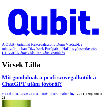
A Qubit+ tartalmai
Rekordalacsony Duna
Vízőrzők a
minisztériumban
Tűzvészek Európában
Halálos génszerkesztés
HUN-REN átalakítás
Radikális kívülállás
Vicsek Lilla
Mit gondolnak a profi szövegalkotók a
ChatGPT utáni jövőről?
Vicsek Lilla
,
Bauer Zsófia
,
Pintér Róbert
tudomány
2024. szeptember
28.