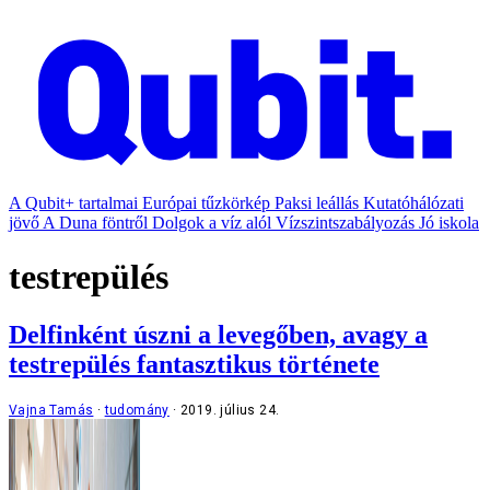
A Qubit+ tartalmai
Európai tűzkörkép
Paksi leállás
Kutatóhálózati
jövő
A Duna föntről
Dolgok a víz alól
Vízszintszabályozás
Jó iskola
testrepülés
Delfinként úszni a levegőben, avagy a
testrepülés fantasztikus története
Vajna Tamás
tudomány
2019. július 24.