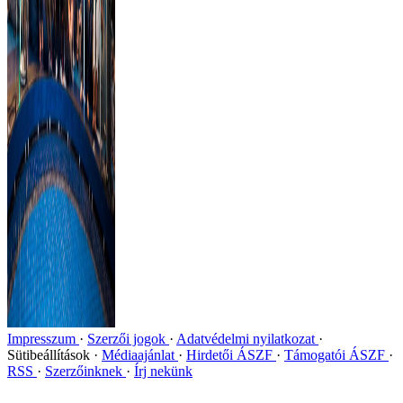
Impresszum
Szerzői jogok
Adatvédelmi nyilatkozat
Sütibeállítások
Médiaajánlat
Hirdetői ÁSZF
Támogatói ÁSZF
RSS
Szerzőinknek
Írj nekünk