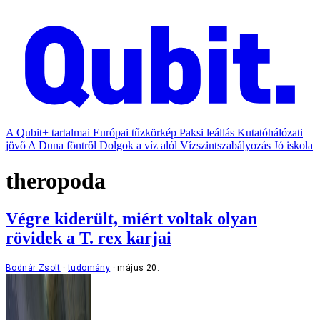
A Qubit+ tartalmai
Európai tűzkörkép
Paksi leállás
Kutatóhálózati
jövő
A Duna föntről
Dolgok a víz alól
Vízszintszabályozás
Jó iskola
theropoda
Végre kiderült, miért voltak olyan
rövidek a T. rex karjai
Bodnár Zsolt
tudomány
május 20.