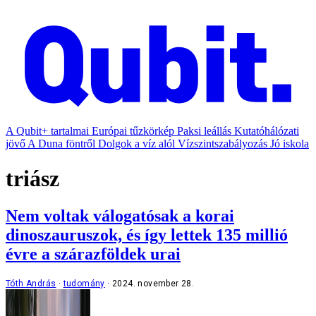
A Qubit+ tartalmai
Európai tűzkörkép
Paksi leállás
Kutatóhálózati
jövő
A Duna föntről
Dolgok a víz alól
Vízszintszabályozás
Jó iskola
triász
Nem voltak válogatósak a korai
dinoszauruszok, és így lettek 135 millió
évre a szárazföldek urai
Tóth András
tudomány
2024. november 28.