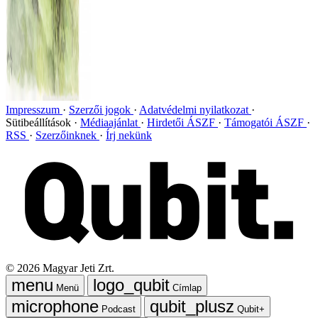
Impresszum
Szerzői jogok
Adatvédelmi nyilatkozat
Sütibeállítások
Médiaajánlat
Hirdetői ÁSZF
Támogatói ÁSZF
RSS
Szerzőinknek
Írj nekünk
©
2026
Magyar Jeti Zrt.
Menü
Címlap
Podcast
Qubit+