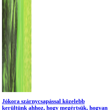
Jókora szárnycsapással közelebb
kerültünk ahhoz, hogy megértsük, hogyan