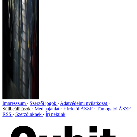
Impresszum
Szerzői jogok
Adatvédelmi nyilatkozat
Sütibeállítások
Médiaajánlat
Hirdetői ÁSZF
Támogatói ÁSZF
RSS
Szerzőinknek
Írj nekünk