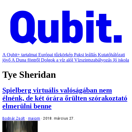
A Qubit+ tartalmai
Európai tűzkörkép
Paksi leállás
Kutatóhálózati
jövő
A Duna föntről
Dolgok a víz alól
Vízszintszabályozás
Jó iskola
Tye Sheridan
Spielberg virtuális valóságában nem
élnénk, de két órára őrülten szórakoztató
elmerülni benne
Bodnár Zsolt
majom
2018. március 27.