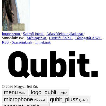
Impresszum
Szerzői jogok
Adatvédelmi nyilatkozat
Sütibeállítások
Médiaajánlat
Hirdetői ÁSZF
Támogatói ÁSZF
RSS
Szerzőinknek
Írj nekünk
©
2026
Magyar Jeti Zrt.
Menü
Címlap
Podcast
Qubit+