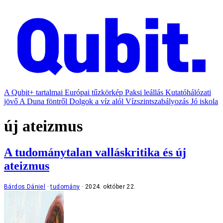
A Qubit+ tartalmai
Európai tűzkörkép
Paksi leállás
Kutatóhálózati
jövő
A Duna föntről
Dolgok a víz alól
Vízszintszabályozás
Jó iskola
új ateizmus
A tudománytalan valláskritika és új
ateizmus
Bárdos Dániel
tudomány
2024. október 22.