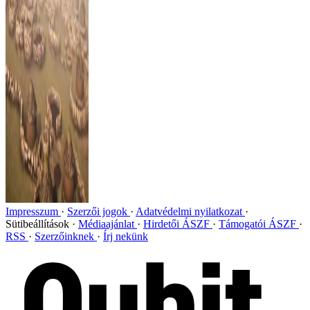
Impresszum
Szerzői jogok
Adatvédelmi nyilatkozat
Sütibeállítások
Médiaajánlat
Hirdetői ÁSZF
Támogatói ÁSZF
RSS
Szerzőinknek
Írj nekünk