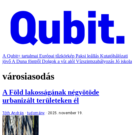
A Qubit+ tartalmai
Európai tűzkörkép
Paksi leállás
Kutatóhálózati
jövő
A Duna föntről
Dolgok a víz alól
Vízszintszabályozás
Jó iskola
városiasodás
A Föld lakosságának négyötöde
urbanizált területeken él
Tóth András
tudomány
2025. november 19.