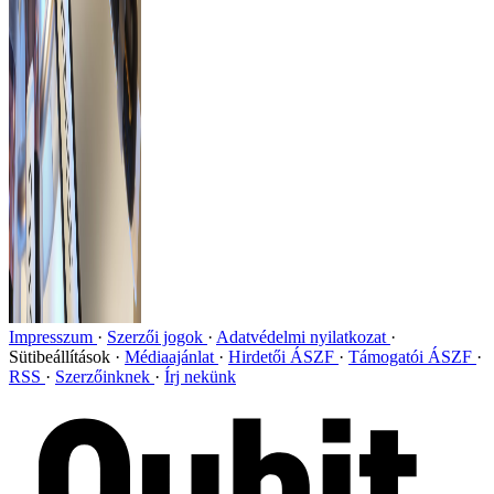
Impresszum
Szerzői jogok
Adatvédelmi nyilatkozat
Sütibeállítások
Médiaajánlat
Hirdetői ÁSZF
Támogatói ÁSZF
RSS
Szerzőinknek
Írj nekünk