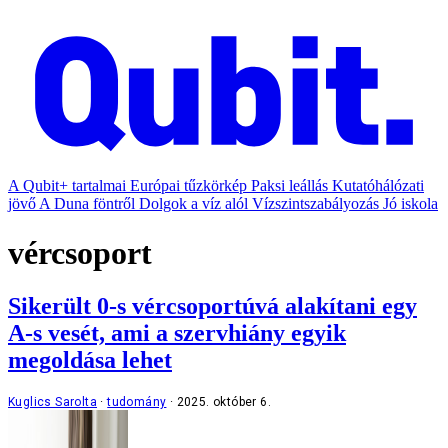
A Qubit+ tartalmai
Európai tűzkörkép
Paksi leállás
Kutatóhálózati
jövő
A Duna föntről
Dolgok a víz alól
Vízszintszabályozás
Jó iskola
vércsoport
Sikerült 0-s vércsoportúvá alakítani egy
A-s vesét, ami a szervhiány egyik
megoldása lehet
Kuglics Sarolta
tudomány
2025. október 6.