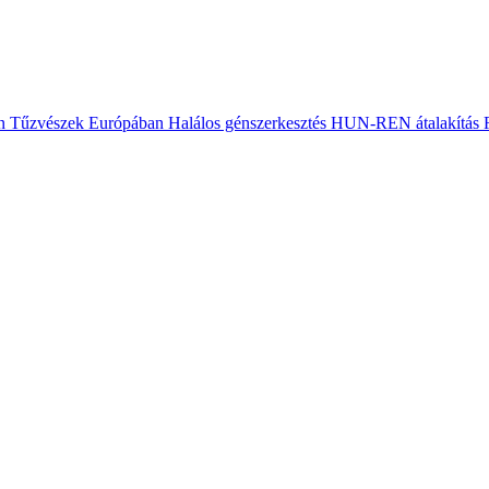
n
Tűzvészek Európában
Halálos génszerkesztés
HUN-REN átalakítás