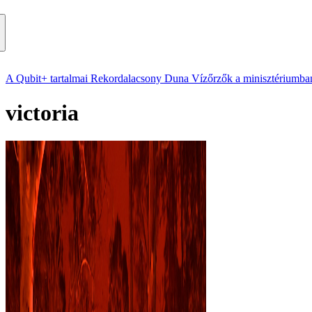
A Qubit+ tartalmai
Rekordalacsony Duna
Vízőrzők a minisztériumba
victoria