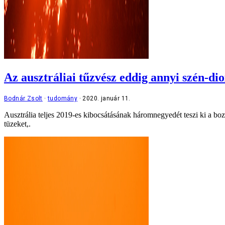
Az ausztráliai tűzvész eddig annyi szén-di
Bodnár Zsolt
tudomány
2020. január 11.
Ausztrália teljes 2019-es kibocsátásának háromnegyedét teszi ki a bo
tüzeket,.