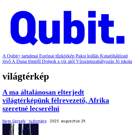
A Qubit+ tartalmai
Európai tűzkörkép
Paksi leállás
Kutatóhálózati
jövő
A Duna föntről
Dolgok a víz alól
Vízszintszabályozás
Jó iskola
világtérkép
A ma általánosan elterjedt
világtérképünk félrevezető, Afrika
szeretné lecserélni
Nagy Gergely
tudomány
2025. augusztus 29.