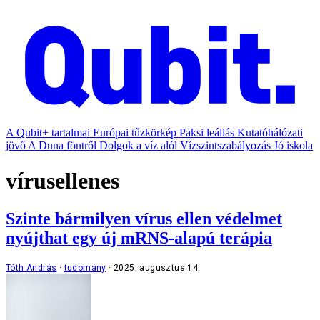
A Qubit+ tartalmai
Európai tűzkörkép
Paksi leállás
Kutatóhálózati
jövő
A Duna föntről
Dolgok a víz alól
Vízszintszabályozás
Jó iskola
vírusellenes
Szinte bármilyen vírus ellen védelmet
nyújthat egy új mRNS-alapú terápia
Tóth András
tudomány
2025. augusztus 14.