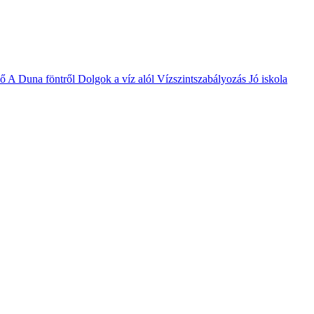
vő
A Duna föntről
Dolgok a víz alól
Vízszintszabályozás
Jó iskola