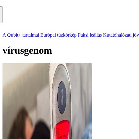
A Qubit+ tartalmai
Európai tűzkörkép
Paksi leállás
Kutatóhálózati jö
vírusgenom