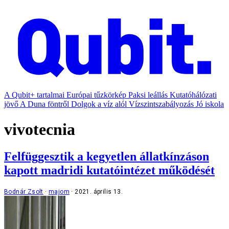
A Qubit+ tartalmai
Európai tűzkörkép
Paksi leállás
Kutatóhálózati
jövő
A Duna föntről
Dolgok a víz alól
Vízszintszabályozás
Jó iskola
vivotecnia
Felfüggesztik a kegyetlen állatkínzáson
kapott madridi kutatóintézet működését
Bodnár Zsolt
majom
2021. április 13.