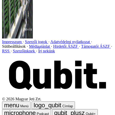
Impresszum
Szerzői jogok
Adatvédelmi nyilatkozat
Sütibeállítások
Médiaajánlat
Hirdetői ÁSZF
Támogatói ÁSZF
RSS
Szerzőinknek
Írj nekünk
©
2026
Magyar Jeti Zrt.
Menü
Címlap
Podcast
Qubit+