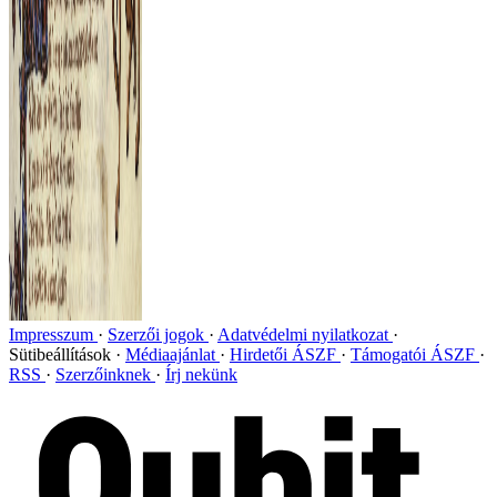
Impresszum
Szerzői jogok
Adatvédelmi nyilatkozat
Sütibeállítások
Médiaajánlat
Hirdetői ÁSZF
Támogatói ÁSZF
RSS
Szerzőinknek
Írj nekünk