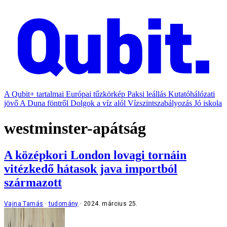
A Qubit+ tartalmai
Európai tűzkörkép
Paksi leállás
Kutatóhálózati
jövő
A Duna föntről
Dolgok a víz alól
Vízszintszabályozás
Jó iskola
westminster-apátság
A középkori London lovagi tornáin
vitézkedő hátasok java importból
származott
Vajna Tamás
tudomány
2024. március 25.