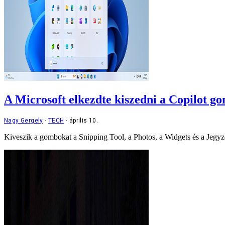
A Microsoft elkezdte kiszedni a Copilot 
Nagy Gergely
TECH
április 10.
Kiveszik a gombokat a Snipping Tool, a Photos, a Widgets és a Jegy