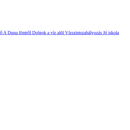
vő
A Duna föntről
Dolgok a víz alól
Vízszintszabályozás
Jó iskola