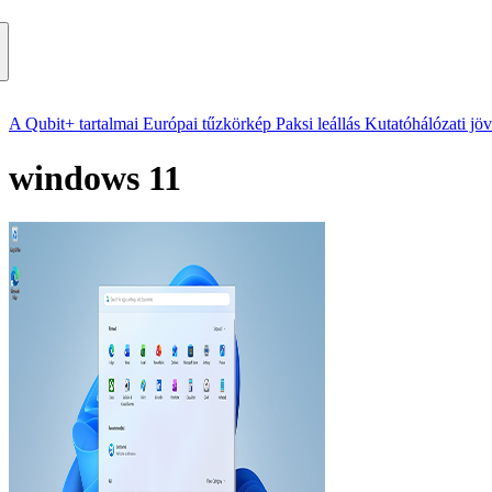
A Qubit+ tartalmai
Európai tűzkörkép
Paksi leállás
Kutatóhálózati jö
windows 11