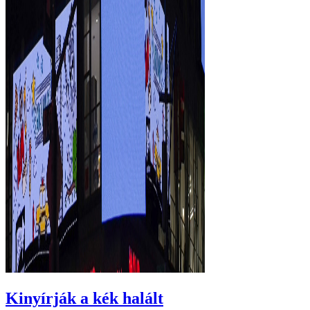
Kinyírják a kék halált