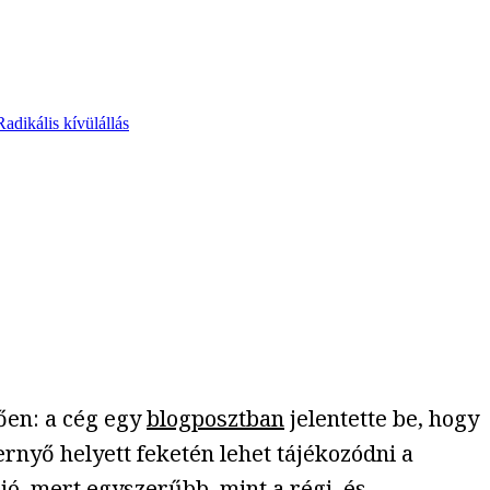
Radikális kívülállás
ően: a cég egy
blogposztban
jelentette be, hogy
rnyő helyett feketén lehet tájékozódni a
 jó, mert egyszerűbb, mint a régi, és