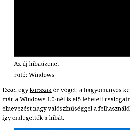
Az új hibaüzenet
Fotó
:
Windows
Ezzel egy
korszak
ér véget: a hagyományos kék
már a Windows 1.0-nél is elő lehetett csalogat
elnevezést nagy valószínűséggel a felhasznál
így emlegették a hibát.