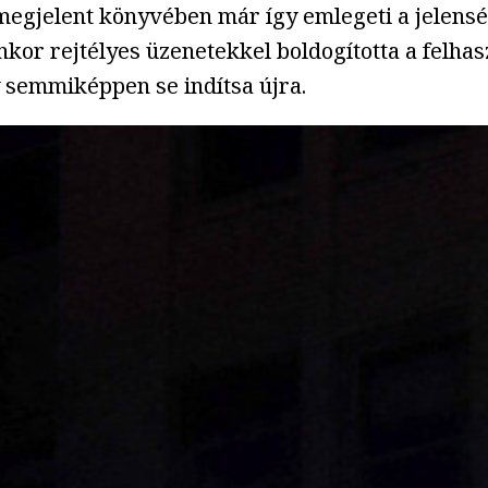
megjelent könyvében már így emlegeti a jelensé
nkor rejtélyes üzenetekkel boldogította a felha
y semmiképpen se indítsa újra.