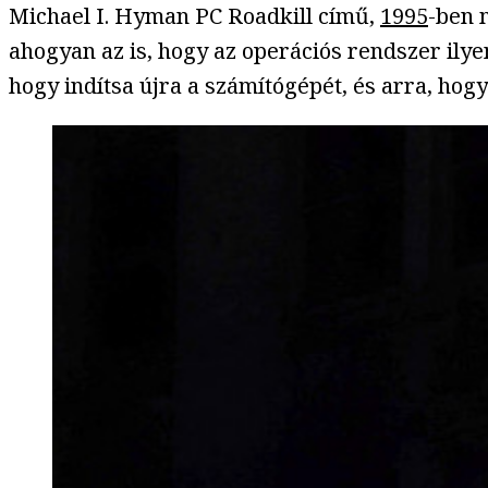
Michael I. Hyman PC Roadkill című,
1995
-ben 
ahogyan az is, hogy az operációs rendszer ilye
hogy indítsa újra a számítógépét, és arra, hog