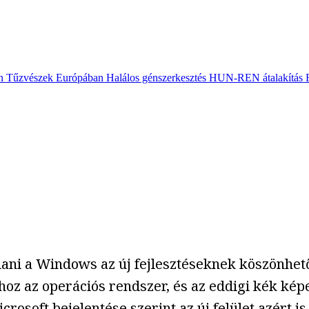
n
Tűzvészek Európában
Halálos génszerkesztés
HUN-REN átalakítás
ani a Windows az új fejlesztéseknek köszönhet
z az operációs rendszer, és az eddigi kék képe
rosoft bejelentése szerint az új felület azért is