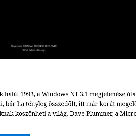
 halál 1993, a Windows NT 3.1 megjelenése óta 
ni, bár ha tényleg összedőlt, itt már korát mege
óknak köszönheti a világ, Dave Plummer, a Micr