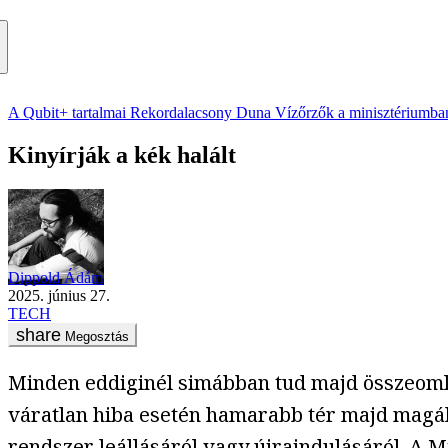
A Qubit+ tartalmai
Rekordalacsony Duna
Vízőrzők a minisztériumba
Kinyírják a kék halált
Dippold Ádám
2025. június 27.
TECH
Megosztás
Minden eddiginél simábban tud majd összeoml
váratlan hiba esetén hamarabb tér majd magáho
rendszer leállásáról vagy újraindulásáról. A Mic