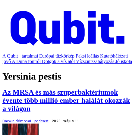
A Qubit+ tartalmai
Európai tűzkörkép
Paksi leállás
Kutatóhálózati
jövő
A Duna föntről
Dolgok a víz alól
Vízszintszabályozás
Jó iskola
Yersinia pestis
Az MRSA és más szuperbaktériumok
évente több millió ember halálát okozzák
a világon
Darwin démonai
podcast
2023. május 11.