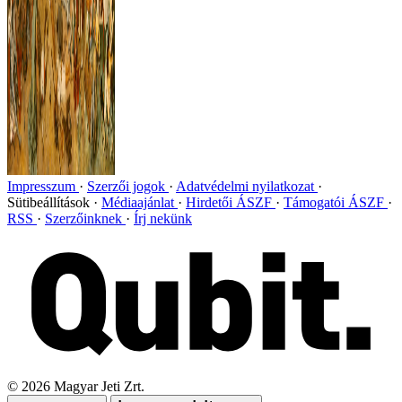
Impresszum
Szerzői jogok
Adatvédelmi nyilatkozat
Sütibeállítások
Médiaajánlat
Hirdetői ÁSZF
Támogatói ÁSZF
RSS
Szerzőinknek
Írj nekünk
©
2026
Magyar Jeti Zrt.