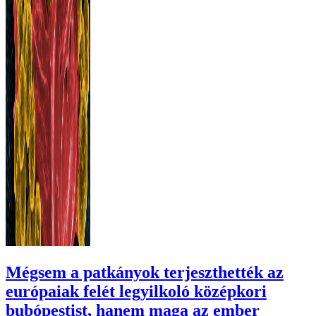
Mégsem a patkányok terjeszthették az
európaiak felét legyilkoló középkori
bubópestist, hanem maga az ember