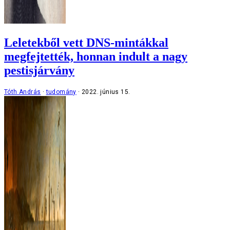
Leletekből vett DNS-mintákkal
megfejtették, honnan indult a nagy
pestisjárvány
Tóth András
tudomány
2022. június 15.