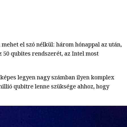
 mehet el szó nélkül: három hónappal az után,
 50 qubites rendszerét, az Intel most
ar képes legyen nagy számban ilyen komplex
illió qubitre lenne szüksége ahhoz, hogy