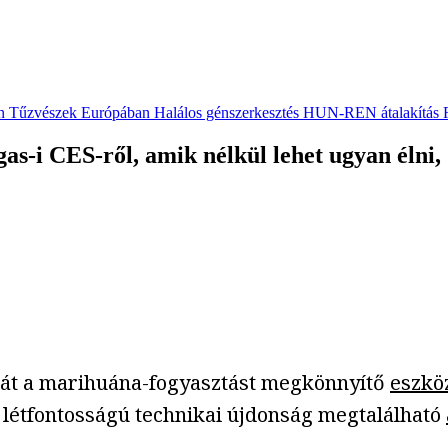
n
Tűzvészek Európában
Halálos génszerkesztés
HUN-REN átalakítás
as-i CES-ről, amik nélkül lehet ugyan élni,
át a marihuána-fogyasztást megkönnyítő
eszkö
 létfontosságú technikai újdonság megtalálható