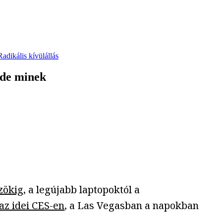
Radikális kívülállás
 de minek
zökig
, a legújabb laptopoktól a
az idei CES-en
, a Las Vegasban a napokban