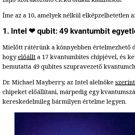
Íme az a 10, amelyek nélkül elképzelhetetlen az 
1. Intel ❤ qubit: 49 kvantumbit egyet
Mielőtt rátérünk a könnyebben értelmezhető do
hogy
előállt
a 17 kvantumbites chipjével, és ke
bemutatta 49 qubites szupravezető kvantumchip
Dr. Michael Mayberry, az Intel alelnöke
szerint
chipeket előállítani, márpedig egy kvantumszá
kereskedelmileg bármilyen értelme legyen.