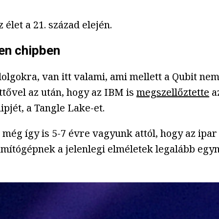
élet a 21. század elején.
len chipben
lgokra, van itt valami, ami mellett a Qubit nem
ttővel az után, hogy az IBM is
megszellőztette
az
jét, a Tangle Lake-et.
még így is 5-7 évre vagyunk attól, hogy az ip
mítógépnek a jelenlegi elméletek legalább egym