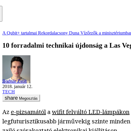
A Qubit+ tartalmai
Rekordalacsony Duna
Vízőrzők a minisztériumba
10 forradalmi technikai újdonság a Las Veg
Bodnár Zsolt
2018. január 12.
TECH
Megosztás
Az
e-pizsamától
a
wifit felváltó LED-lámpákon
legfuturisztikusabb járművekig szinte minden
zajló szórakoztató elektronikai kiállításon.