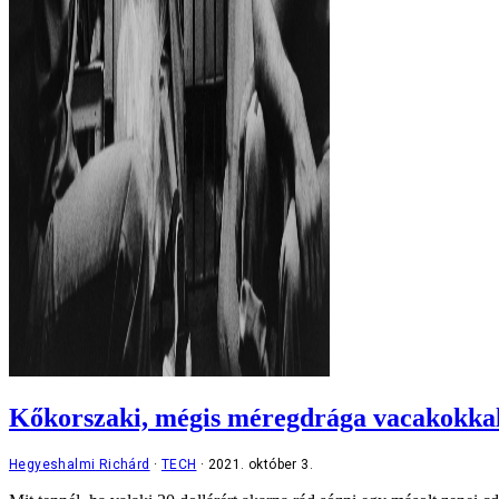
Kőkorszaki, mégis méregdrága vacakokkal 
Hegyeshalmi Richárd
TECH
2021. október 3.