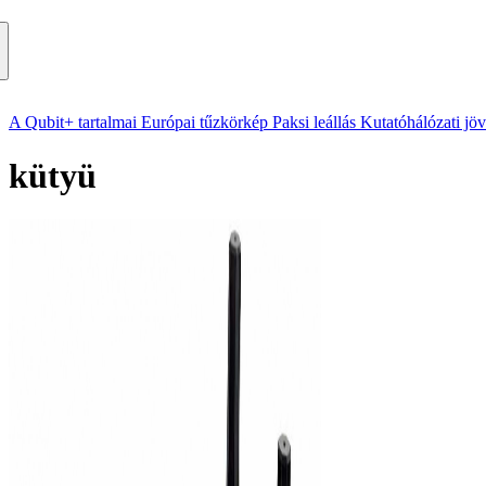
A Qubit+ tartalmai
Európai tűzkörkép
Paksi leállás
Kutatóhálózati jö
kütyü