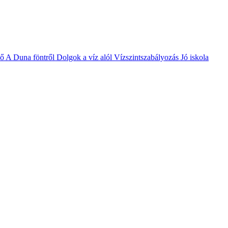
vő
A Duna föntről
Dolgok a víz alól
Vízszintszabályozás
Jó iskola