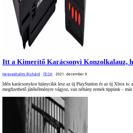
Itt a Kimerítő Karácsonyi Konzolkalauz, ho
Hegyeshalmi Richárd
TECH
2021. december 9.
Idén karácsonykor hiánycikk lesz az új PlayStation és az új Xbox is: 
megfizethető játékélményre vágysz, van néhány remek tippünk – már 