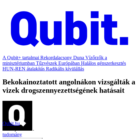
A Qubit+ tartalmai
Rekordalacsony Duna
Vízőrzők a
minisztériumban
Tűzvészek Európában
Halálos génszerkesztés
HUN-REN átalakítás
Radikális kívülállás
Bekokainoztatott angolnákon vizsgálták a
vizek drogszennyezettségének hatásait
Qubit.hu
2018. június 21.
tudomány