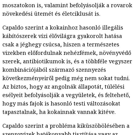
moszatokon is, valamint befolyásolják a rovarok
növekedési ütemét és életciklusát is.
Capaldo szerint a kokainhoz hasonló illegális
kábítószerek vízi élővilágra gyakorolt hatása
csak a jéghegy csúcsa, hiszen a természetes
vizekben előfordulnak nehézfémek, növényvédő
szerek, antibiotikumok is, és a többféle vegyszer
kombinációjából származó szennyezés
következményeiről pedig még nem sokat tudni.
Az biztos, hogy az angolnák állapotát, túlélési
esélyeit befolyásolják a vegyületek, és feltehető,
hogy más fajok is hasonló testi változásokat
tapasztalnak, ha kokainnak vannak kitéve.
Capaldo szerint a probléma kiküszöbölésében a
szennyvizek hatékonyabb tisztítása vagy az