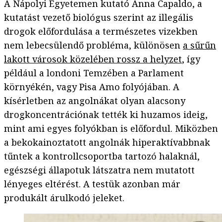
A Nápolyi Egyetemen kutató Anna Capaldo, a
kutatást vezető biológus szerint az illegális
drogok előfordulása a természetes vizekben
nem lebecsülendő probléma, különösen
a sűrűn
lakott városok közelében rossz a helyzet
, így
például a londoni Temzében a Parlament
környékén, vagy Pisa Amo folyójában. A
kísérletben az angolnákat olyan alacsony
drogkoncentrációnak tették ki huzamos ideig,
mint ami egyes folyókban is előfordul. Miközben
a bekokainoztatott angolnák hiperaktívabbnak
tűntek a kontrollcsoportba tartozó halaknál,
egészségi állapotuk látszatra nem mutatott
lényeges eltérést. A testük azonban már
produkált árulkodó jeleket.