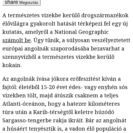
Megosztás
A természetes vizekbe kerülő drogszármazékok
élővilágra gyakorolt hatását térképezi fel egy új
kutatás, amelyről a National Geographic
számolt be
. Úgy tűnik, a súlyosan veszélyeztetett
európai angolnák szaporodásába bezavarhat a
szennyvízből a természetes vizekbe kerülő
kokain.
Az angolnák ívása jókora erőfeszítést kíván a
fajtól: életéből 15-20 évet édes- vagy enyhén sós
vizekben tölt, majd átúszik csaknem a teljes
Atlanti-óceánon, hogy a hatezer kilométeres
túra után a Karib-térségtől keletre húzódó
Sargasso-tengerbe rakja ikráit. Bár az angolnát
a húsáért tenyésztik is, a vadon élő populáció a