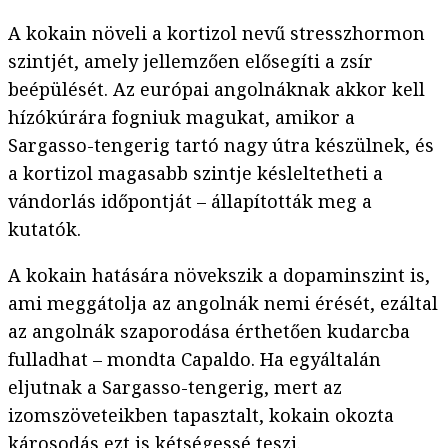
A kokain növeli a kortizol nevű stresszhormon
szintjét, amely jellemzően elősegíti a zsír
beépülését. Az európai angolnáknak akkor kell
hízókúrára fogniuk magukat, amikor a
Sargasso-tengerig tartó nagy útra készülnek, és
a kortizol magasabb szintje késleltetheti a
vándorlás időpontját – állapították meg a
kutatók.
A kokain hatására növekszik a dopaminszint is,
ami meggátolja az angolnák nemi érését, ezáltal
az angolnák szaporodása érthetően kudarcba
fulladhat – mondta Capaldo. Ha egyáltalán
eljutnak a Sargasso-tengerig, mert az
izomszöveteikben tapasztalt, kokain okozta
károsodás ezt is kétségessé teszi.