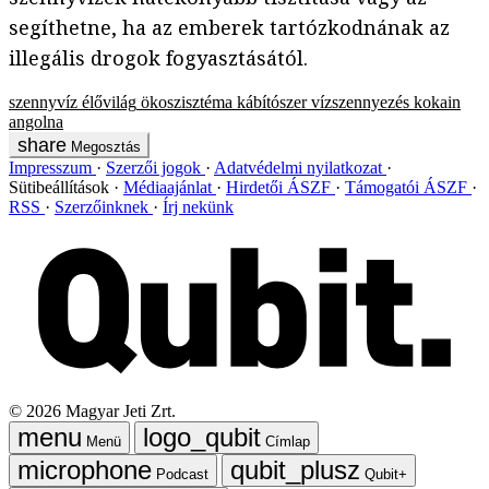
segíthetne, ha az emberek tartózkodnának az
illegális drogok fogyasztásától.
szennyvíz
élővilág
ökoszisztéma
kábítószer
vízszennyezés
kokain
angolna
Megosztás
Impresszum
Szerzői jogok
Adatvédelmi nyilatkozat
Sütibeállítások
Médiaajánlat
Hirdetői ÁSZF
Támogatói ÁSZF
RSS
Szerzőinknek
Írj nekünk
©
2026
Magyar Jeti Zrt.
Menü
Címlap
Podcast
Qubit+