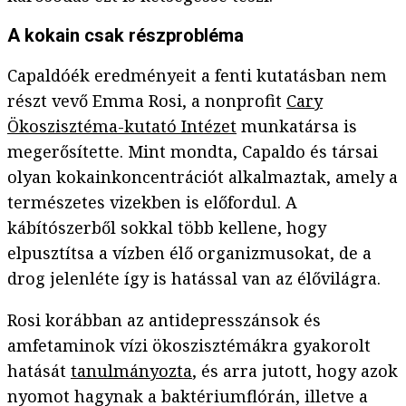
A kokain csak részprobléma
Capaldóék eredményeit a fenti kutatásban nem
részt vevő Emma Rosi, a nonprofit
Cary
Ökoszisztéma-kutató Intézet
munkatársa is
megerősítette. Mint mondta, Capaldo és társai
olyan kokainkoncentrációt alkalmaztak, amely a
természetes vizekben is előfordul. A
kábítószerből sokkal több kellene, hogy
elpusztítsa a vízben élő organizmusokat, de a
drog jelenléte így is hatással van az élővilágra.
Rosi korábban az antidepresszánsok és
amfetaminok vízi ökoszisztémákra gyakorolt
hatását
tanulmányozta
, és arra jutott, hogy azok
nyomot hagynak a baktériumflórán, illetve a