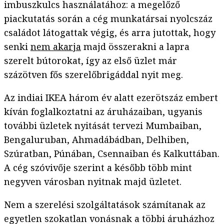
imbuszkulcs használatához: a megelőző
piackutatás során a cég munkatársai nyolcszáz
családot látogattak végig, és arra jutottak, hogy
senki
nem akarja
majd összerakni a lapra
szerelt bútorokat, így az első üzlet már
százötven fős szerelőbrigáddal nyit meg.
Az indiai IKEA három év alatt ezerötszáz embert
kíván foglalkoztatni az áruházaiban, ugyanis
további üzletek nyitását tervezi Mumbaiban,
Bengaluruban, Ahmadábádban, Delhiben,
Szúratban, Púnában, Csennaiban és Kalkuttában.
A cég szóvivője szerint a később több mint
negyven városban nyitnak majd üzletet.
Nem a szerelési szolgáltatások számítanak az
egyetlen szokatlan vonásnak a többi áruházhoz