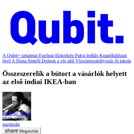
A Qubit+ tartalmai
Európai tűzkörkép
Paksi leállás
Kutatóhálózati
jövő
A Duna föntről
Dolgok a víz alól
Vízszintszabályozás
Jó iskola
Összeszerelik a bútort a vásárlók helyett
az első indiai IKEA-ban
Dippold Ádám
2018. július 25.
gazdaság
Megosztás