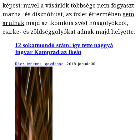
képest: mivel a vásárlók többsége nem fogyaszt
marha- és disznóhúst, az üzlet éttermében
sem
árulnak
majd az ikonikus svéd húsgolyókból,
csirke- és zöldséggolyókat adnak majd helyette.
12 sokatmondó szám: így tette naggyá
Ingvar Kamprad az Ikeát
Rácz Johanna
gazdaság
2018. január 30.