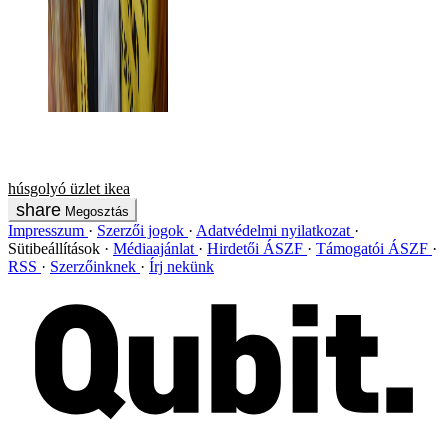
húsgolyó
üzlet
ikea
Megosztás
Impresszum
Szerzői jogok
Adatvédelmi nyilatkozat
Sütibeállítások
Médiaajánlat
Hirdetői ÁSZF
Támogatói ÁSZF
RSS
Szerzőinknek
Írj nekünk