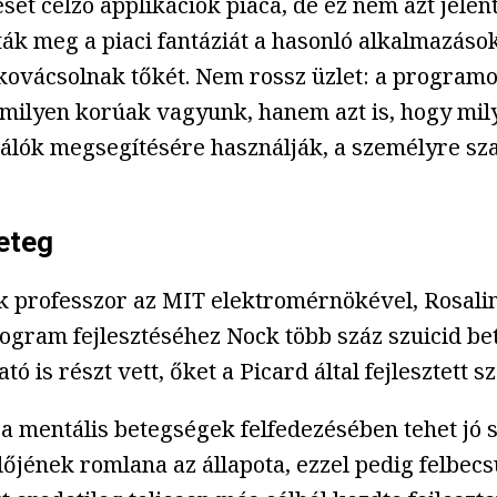
sét célzó applikációk piaca, de ez nem azt jele
ták meg a piaci fantáziát a hasonló alkalmazás
l kovácsolnak tőkét. Nem rossz üzlet: a progr
 milyen korúak vagyunk, hanem azt is, hogy mil
nálók megsegítésére használják, a személyre sza
beteg
k professzor az MIT elektromérnökével, Rosalind
rogram fejlesztéséhez Nock több száz szuicid bet
 is részt vett, őket a Picard által fejlesztett 
a mentális betegségek felfedezésében tehet jó s
előjének romlana az állapota, ezzel pedig felbecs