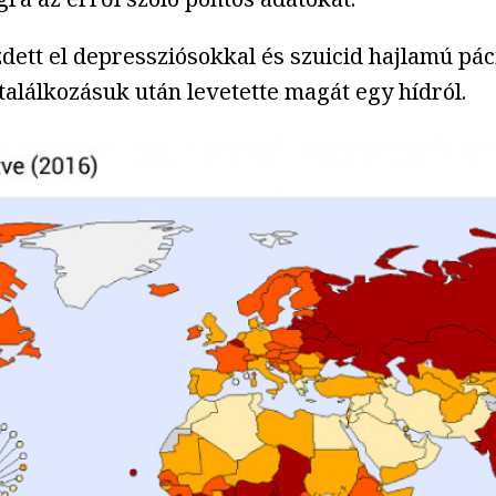
ett el depressziósokkal és szuicid hajlamú pác
találkozásuk után levetette magát egy hídról.