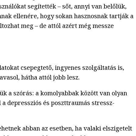
ználókat segítették – sőt, annyi van belőlük,
Annak ellenére, hogy sokan hasznosnak tartják a
ltozhat meg – de attól azért még messze
latokat csepegtető, ingyenes szolgáltatás is,
vasol, hátha attól jobb lesz.
ük a szórás: a komolyabbak között van olyan
l a depressziós és poszttraumás stressz-
hetnek abban az esetben, ha valaki elszigetelt