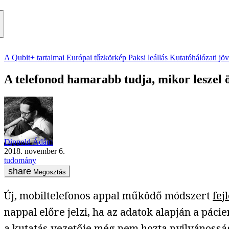
A Qubit+ tartalmai
Európai tűzkörkép
Paksi leállás
Kutatóhálózati jö
A telefonod hamarabb tudja, mikor leszel 
Dippold Ádám
2018. november 6.
tudomány
Megosztás
Új, mobiltelefonos appal működő módszert
fej
nappal előre jelzi, ha az adatok alapján a pá
a kutatás vezetője még nem hozta nyilvánosság