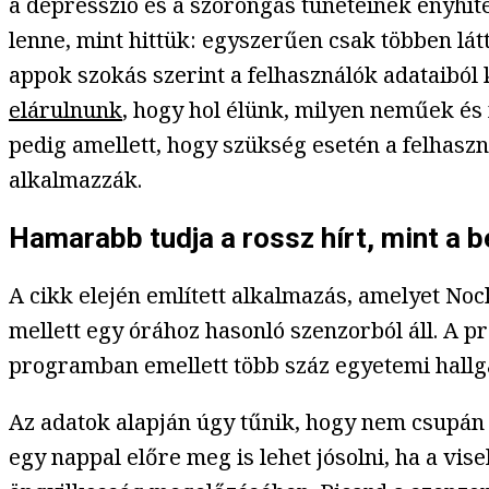
a depresszió és a szorongás tüneteinek enyhíté
lenne, mint hittük: egyszerűen csak többen lát
appok szokás szerint a felhasználók adataibó
elárulnunk
, hogy hol élünk, milyen neműek és
pedig amellett, hogy szükség esetén a felhasz
alkalmazzák.
Hamarabb tudja a rossz hírt, mint a 
A cikk elején említett alkalmazás, amelyet Noc
mellett egy órához hasonló szenzorból áll. A p
programban emellett több száz egyetemi hallgató
Az adatok alapján úgy tűnik, hogy nem csupán 
egy nappal előre meg is lehet jósolni, ha a vis