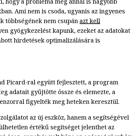
nti, hogy a probléma még annál is nagyobb
okban. Ami nem is csoda, ugyanis az ingyenes
amok többségének nem csupán
azt kell
yen gyógykezelést kapunk, ezeket az adatokat
bott hirdetések optimalizálására is
 Picard-ral együtt fejlesztett, a program
eg adatait gyűjtötte össze és elemezte, a
szenzorral figyelték meg heteken keresztül.
zolgálatot az új eszköz, hanem a segítségével
ülhetetlen értékű segítséget jelenthet az