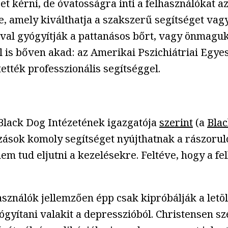
t kérni, de óvatosságra inti a felhasználókat 
be, amely kiválthatja a szakszerű segítséget v
jával gyógyítják a pattanásos bőrt, vagy önmag
ől is bőven akad: az Amerikai Pszichiátriai Egye
ették professzionális segítséggel.
Black Dog Intézetének igazgatója
szerint
(a
Bla
zások komoly segítséget nyújthatnak a rászorul
 nem tud eljutni a kezelésekre. Feltéve, hogy a f
lhasználók jellemzően épp csak kipróbálják a let
ógyítani valakit a depresszióból. Christensen 