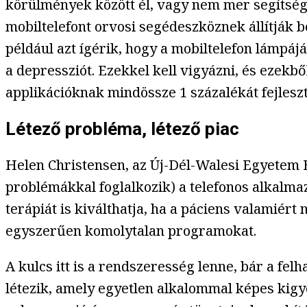
körülmények között él, vagy nem mer segítsége
mobiltelefont orvosi segédeszköznek állítják 
például azt ígérik, hogy a mobiltelefon lámpá
a depressziót. Ezekkel kell vigyázni, és ezekb
applikációknak mindössze 1 százalékát fejleszt
Létező probléma, létező piac
Helen Christensen, az Új-Dél-Walesi Egyetem 
problémákkal foglalkozik) a telefonos alkalma
terápiát is kiválthatja, ha a páciens valamiért
egyszerűen komolytalan programokat.
A kulcs itt is a rendszeresség lenne, bár a fe
létezik, amely egyetlen alkalommal képes kigy