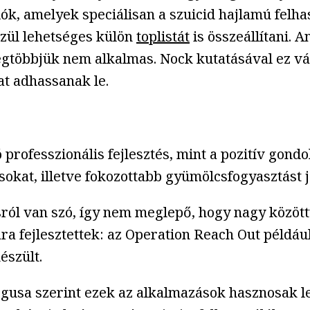
ók, amelyek speciálisan a szuicid hajlamú felhas
zül lehetséges külön
toplistát
is összeállítani. 
egtöbbjük nem alkalmas. Nock kutatásával ez vá
at adhassanak le.
professzionális fejlesztés, mint a pozitív gondo
sokat, illetve fokozottabb gyümölcsfogyasztást ja
ról van szó, így nem meglepő, hogy nagy között
ra fejlesztettek: az Operation Reach Out példáu
szült.
gusa szerint ezek az alkalmazások hasznosak le