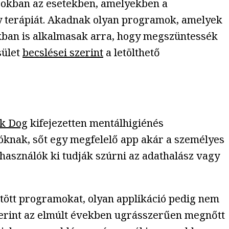
azokban az esetekben, amelyekben a
agy terápiát. Akadnak olyan programok, amelyek
ukban is alkalmasak arra, hogy megszüntessék
sület
becslései szerint
a letölthető
ck Dog
kifejezetten mentálhigiénés
óknak, sőt egy megfelelő app akár a személyes
elhasználók ki tudják szúrni az adathalász vagy
öltött programokat, olyan applikáció pedig nem
szerint az elmúlt években ugrásszerűen megnőtt