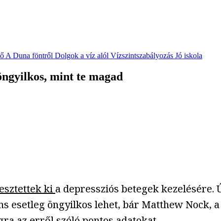
vő
A Duna föntről
Dolgok a víz alól
Vízszintszabályozás
Jó iskola
öngyilkos, mint te magad
lesztettek ki
a depressziós betegek kezelésére. Ú
ciens esetleg öngyilkos lehet, bár Matthew Nock
ra az erről szóló pontos adatokat.