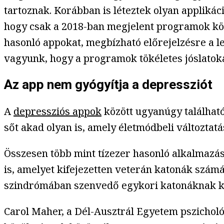
tartoznak. Korábban is léteztek olyan applikáci
hogy csak a 2018-ban megjelent programok kö
hasonló appokat, megbízható előrejelzésre a l
vagyunk, hogy a programok tökéletes jóslatok
Az app nem gyógyítja a depressziót
A
depressziós appok
között ugyanúgy található 
sőt akad olyan is, amely életmódbeli változtatá
Összesen több mint tízezer hasonló alkalmazás
is, amelyet kifejezetten veterán katonák számá
szindrómában szenvedő egykori katonáknak ké
Carol Maher, a Dél-Ausztrál Egyetem pszicholó