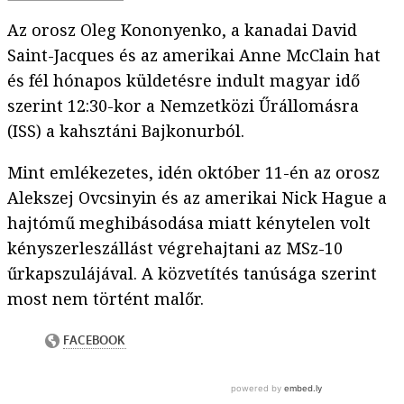
Az orosz Oleg Kononyenko, a kanadai David
Saint-Jacques és az amerikai Anne McClain hat
és fél hónapos küldetésre indult magyar idő
szerint 12:30-kor a Nemzetközi Űrállomásra
(ISS) a kahsztáni Bajkonurból.
Mint emlékezetes, idén október 11-én az orosz
Alekszej Ovcsinyin és az amerikai Nick Hague a
hajtómű meghibásodása miatt kénytelen volt
kényszerleszállást végrehajtani az MSz-10
űrkapszulájával. A közvetítés tanúsága szerint
most nem történt malőr.