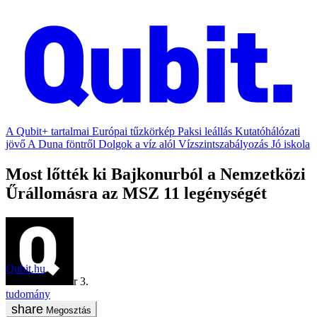
A Qubit+ tartalmai
Európai tűzkörkép
Paksi leállás
Kutatóhálózati
jövő
A Duna föntről
Dolgok a víz alól
Vízszintszabályozás
Jó iskola
Most lőtték ki Bajkonurból a Nemzetközi
Űrállomásra az MSZ 11 legénységét
Qubit.hu
2018. december 3.
tudomány
Megosztás