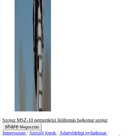
Szojuz MSZ-10
nemzetközi űrállomás
bajkonur
szojuz
Megosztás
Impresszum
Szerzői jogok
Adatvédelmi nyilatkozat