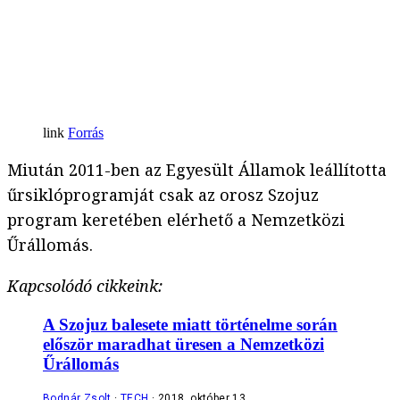
Forrás
Miután 2011-ben az Egyesült Államok leállította
űrsiklóprogramját csak az orosz Szojuz
program keretében elérhető a Nemzetközi
Űrállomás.
Kapcsolódó cikkeink:
A Szojuz balesete miatt történelme során
először maradhat üresen a Nemzetközi
Űrállomás
Bodnár Zsolt
TECH
2018. október 13.