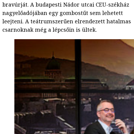
bravúrját. A budapesti Nádor utcai CEU-székház
nagyelőadójában egy gombostűt sem lehetett
leejteni. A teátrumszerűen elrendezett hatalmas
csarnoknak még a lépcsőin is ültek.