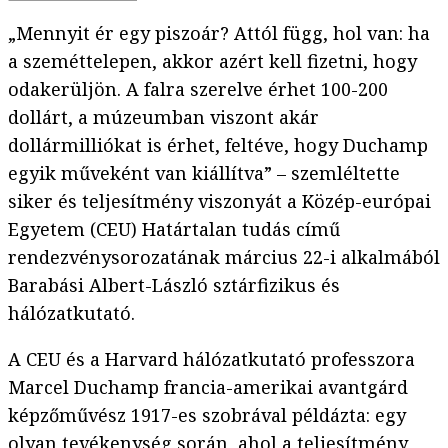
„Mennyit ér egy piszoár? Attól függ, hol van: ha
a szeméttelepen, akkor azért kell fizetni, hogy
odakerüljön. A falra szerelve érhet 100-200
dollárt, a múzeumban viszont akár
dollármilliókat is érhet, feltéve, hogy Duchamp
egyik műveként van kiállítva” – szemléltette
siker és teljesítmény viszonyát a Közép-európai
Egyetem (CEU) Határtalan tudás című
rendezvénysorozatának március 22-i alkalmából
Barabási Albert-László sztárfizikus és
hálózatkutató.
A CEU és a Harvard hálózatkutató professzora
Marcel Duchamp francia-amerikai avantgárd
képzőművész 1917-es szobrával példázta: egy
olyan tevékenység során, ahol a teljesítmény