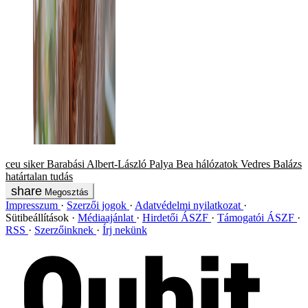
ceu
siker
Barabási Albert-László
Palya Bea
hálózatok
Vedres Balázs
határtalan tudás
Megosztás
Impresszum
Szerzői jogok
Adatvédelmi nyilatkozat
Sütibeállítások
Médiaajánlat
Hirdetői ÁSZF
Támogatói ÁSZF
RSS
Szerzőinknek
Írj nekünk