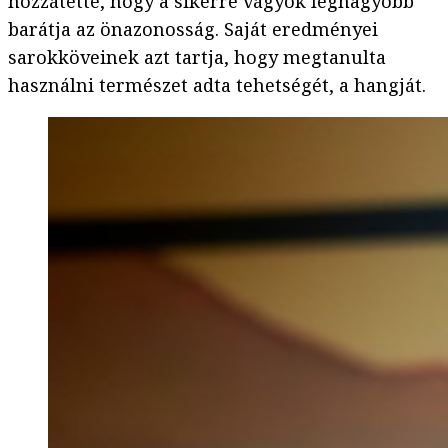
hozzátette, hogy a sikerre vágyók legnagyobb
barátja az önazonosság. Saját eredményei
sarokköveinek azt tartja, hogy megtanulta
használni természet adta tehetségét, a hangját.