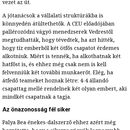
vezet az út.
A jótanácsok a vállalati struktúrákba is
könnyedén átültethetők. A CEU előadójában
pallérozódni vágyó menedzserek Vedrestől
megtudhatták, hogy tévedtek, ha azt hitték,
hogy tíz emberből két ötfős csapatot érdemes
alkotniuk. Miért is tennék, ha alkothatnak két
hatfőst is, és ehhez még csak nem is kell
felvenniük két további munkaerőt. Elég, ha
átfedő teameket hoznak létre: 4-4 állandó
csapattag mellé rendelnek két olyan embert, aki
mindkét csapatnak a tagja.
Az önazonosság fél siker
Palya Bea énekes-dalszerző ehhez azért még