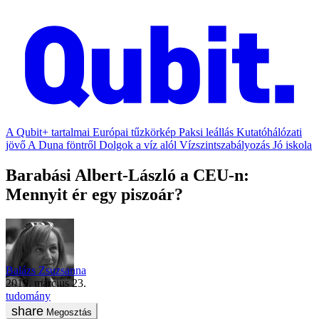
A Qubit+ tartalmai
Európai tűzkörkép
Paksi leállás
Kutatóhálózati
jövő
A Duna föntről
Dolgok a víz alól
Vízszintszabályozás
Jó iskola
Barabási Albert-László a CEU-n:
Mennyit ér egy piszoár?
Balázs Zsuzsanna
2019. március 23.
tudomány
Megosztás