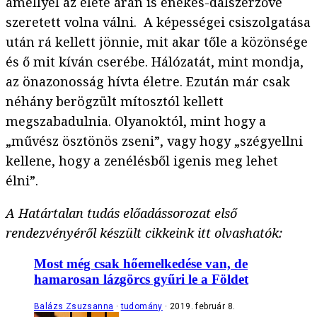
amellyel az élete árán is énekes-dalszerzővé
szeretett volna válni. A képességei csiszolgatása
után rá kellett jönnie, mit akar tőle a közönsége
és ő mit kíván cserébe. Hálózatát, mint mondja,
az önazonosság hívta életre. Ezután már csak
néhány berögzült mítosztól kellett
megszabadulnia. Olyanoktól, mint hogy a
„művész ösztönös zseni”, vagy hogy „szégyellni
kellene, hogy a zenélésből igenis meg lehet
élni”.
A Határtalan tudás előadássorozat első
rendezvényéről készült cikkeink itt olvashatók:
Most még csak hőemelkedése van, de
hamarosan lázgörcs gyűri le a Földet
Balázs Zsuzsanna
tudomány
2019. február 8.