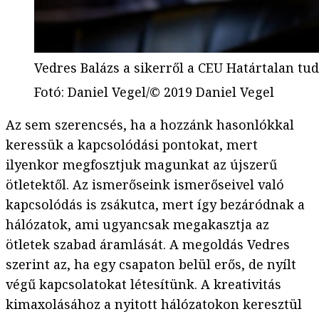
Vedres Balázs a sikerről a CEU Határtalan t
Fotó
:
Daniel Vegel/© 2019 Daniel Vegel
Az sem szerencsés, ha a hozzánk hasonlókkal
keressük a kapcsolódási pontokat, mert
ilyenkor megfosztjuk magunkat az újszerű
ötletektől. Az ismerőseink ismerőseivel való
kapcsolódás is zsákutca, mert így bezáródnak a
hálózatok, ami ugyancsak megakasztja az
ötletek szabad áramlását. A megoldás Vedres
szerint az, ha egy csapaton belül erős, de nyílt
végű kapcsolatokat létesítünk. A kreativitás
kimaxolásához a nyitott hálózatokon keresztül