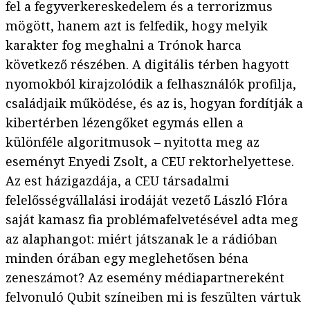
fel a fegyverkereskedelem és a terrorizmus
mögött, hanem azt is felfedik, hogy melyik
karakter fog meghalni a Trónok harca
következő részében. A digitális térben hagyott
nyomokból kirajzolódik a felhasználók profilja,
családjaik működése, és az is, hogyan fordítják a
kibertérben lézengőket egymás ellen a
különféle algoritmusok – nyitotta meg az
eseményt Enyedi Zsolt, a CEU rektorhelyettese.
Az est házigazdája, a CEU társadalmi
felelősségvállalási irodáját vezető László Flóra
saját kamasz fia problémafelvetésével adta meg
az alaphangot: miért játszanak le a rádióban
minden órában egy meglehetősen béna
zeneszámot? Az esemény médiapartnereként
felvonuló Qubit színeiben mi is feszülten vártuk