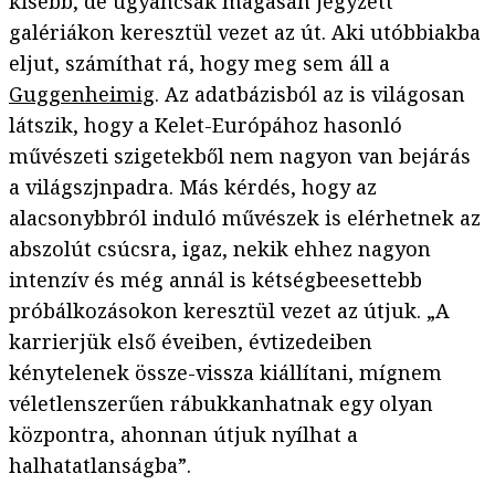
kisebb, de ugyancsak magasan jegyzett
galériákon keresztül vezet az út. Aki utóbbiakba
eljut, számíthat rá, hogy meg sem áll a
Guggenheimig
. Az adatbázisból az is világosan
látszik, hogy a Kelet-Európához hasonló
művészeti szigetekből nem nagyon van bejárás
a világszjnpadra. Más kérdés, hogy az
alacsonybbról induló művészek is elérhetnek az
abszolút csúcsra, igaz, nekik ehhez nagyon
intenzív és még annál is kétségbeesettebb
próbálkozásokon keresztül vezet az útjuk. „A
karrierjük első éveiben, évtizedeiben
kénytelenek össze-vissza kiállítani, mígnem
véletlenszerűen rábukkanhatnak egy olyan
központra, ahonnan útjuk nyílhat a
halhatatlanságba”.