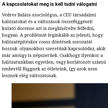
A kapcsolatokat meg is kell tudni válogatni
Vedres Balázs szociológus, a CEU társadalmi
hálózatokat és a változások összefüggéseit
kutató docense azt is megkísérelte felfedni,
hogyan. A problémát leginkább az jelenti, hogy
hálózatépítéskor rossz döntések sorozatát
hozzuk: olyanokhoz szeretünk kapcsolódni, akik
már amúgy is népszerűek. Csakhogy ilyenkor a
hálózatunkban egyetlen, vagy korlátozott számú
embertől függnek az ötleteink, így azok nem
lesznek elég változatosak.