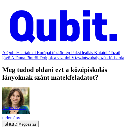
A Qubit+ tartalmai
Európai tűzkörkép
Paksi leállás
Kutatóhálózati
jövő
A Duna föntről
Dolgok a víz alól
Vízszintszabályozás
Jó iskola
Meg tudod oldani ezt a középiskolás
lányoknak szánt matekfeladatot?
Kabos Eszter
2019. április 15.
tudomány
Megosztás