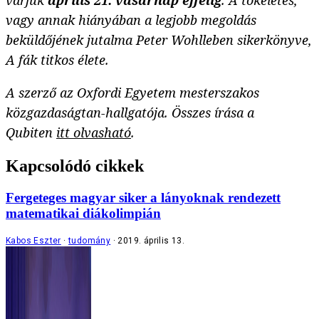
várjuk
április 21. vasárnap éjfélig
. A tökéletes,
vagy annak hiányában a legjobb megoldás
beküldőjének jutalma Peter Wohlleben sikerkönyve,
A fák titkos élete.
A szerző az Oxfordi Egyetem mesterszakos
közgazdaságtan-hallgatója.
Összes írása a
Qubiten
itt olvasható
.
Kapcsolódó cikkek
Fergeteges magyar siker a lányoknak rendezett
matematikai diákolimpián
Kabos Eszter
tudomány
2019. április 13.