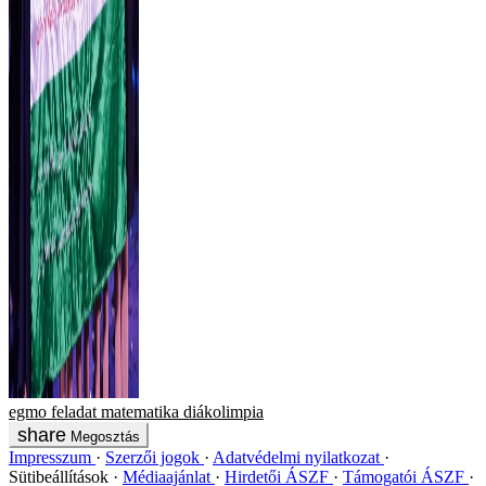
egmo
feladat
matematika
diákolimpia
Megosztás
Impresszum
Szerzői jogok
Adatvédelmi nyilatkozat
Sütibeállítások
Médiaajánlat
Hirdetői ÁSZF
Támogatói ÁSZF