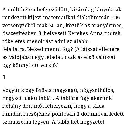
A múlt héten befejeződött, kizárólag lányoknak
rendezett
kijevi matematikai diákolimpián
196
versenyzőből csak 20-an, köztük az aranyérmes,
összesítésben 3. helyezett Kerekes Anna tudtak
tökéletes megoldást adni az alábbi
feladatra. Neked menni fog? (A látszat ellenére
ez valójában egy feladat, csak az első változat
egy könnyített verzió.)
1.
Vegyünk egy 8x8-as nagyságú, négyzethálós,
négyzet alakú táblát. A táblára úgy akarunk
néhány dominót lehelyezni, hogy a tábla
minden mezőjének pontosan 1 dominóval fedett
szomszédja legyen. A tábla két négyzetét