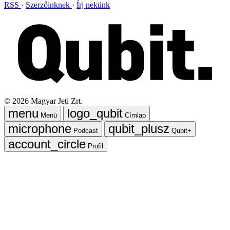
RSS
Szerzőinknek
Írj nekünk
©
2026
Magyar Jeti Zrt.
Menü
Címlap
Podcast
Qubit+
Profil