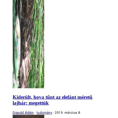
Kiderült, hova tűnt az elefánt méretű
lajhár: megettük
Dippold Ádám
tudomány
2019. március 8.