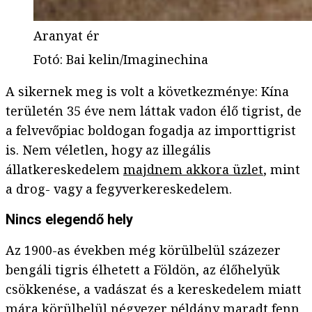
Aranyat ér
Fotó
:
Bai kelin/Imaginechina
A sikernek meg is volt a következménye: Kína
területén 35 éve nem láttak vadon élő tigrist, de
a felvevőpiac boldogan fogadja az importtigrist
is. Nem véletlen, hogy az illegális
állatkereskedelem
majdnem akkora üzlet
, mint
a drog- vagy a fegyverkereskedelem.
Nincs elegendő hely
Az 1900-as években még körülbelül százezer
bengáli tigris élhetett a Földön, az élőhelyük
csökkenése, a vadászat és a kereskedelem miatt
mára körülbelül négyezer példány maradt fenn,