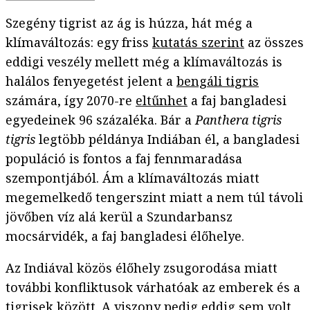
Szegény tigrist az ág is húzza, hát még a
klímaváltozás: egy friss
kutatás szerint
az összes
eddigi veszély mellett még a klímaváltozás is
halálos fenyegetést jelent a
bengáli tigris
számára, így 2070-re
eltűnhet
a faj bangladesi
egyedeinek 96 százaléka. Bár a
Panthera tigris
tigris
legtöbb példánya Indiában él, a bangladesi
populáció is fontos a faj fennmaradása
szempontjából. Ám a klímaváltozás miatt
megemelkedő tengerszint miatt a nem túl távoli
jövőben víz alá kerül a Szundarbansz
mocsárvidék, a faj bangladesi élőhelye.
Az Indiával közös élőhely zsugorodása miatt
további konfliktusok várhatóak az emberek és a
tigrisek között. A viszony pedig eddig sem volt