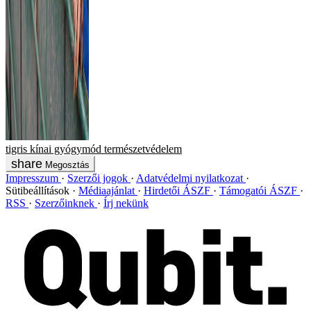
tigris
kínai gyógymód
természetvédelem
Megosztás
Impresszum
Szerzői jogok
Adatvédelmi nyilatkozat
Sütibeállítások
Médiaajánlat
Hirdetői ÁSZF
Támogatói ÁSZF
RSS
Szerzőinknek
Írj nekünk