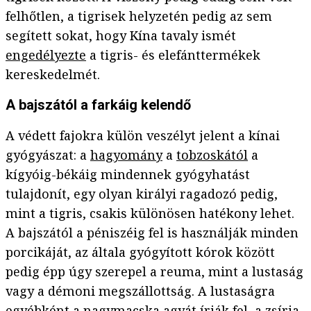
felhőtlen, a tigrisek helyzetén pedig az sem
segített sokat, hogy Kína tavaly ismét
engedélyezte
a tigris- és elefánttermékek
kereskedelmét.
A bajszától a farkáig kelendő
A védett fajokra külön veszélyt jelent a kínai
gyógyászat: a
hagyomány
a
tobzoskától
a
kígyóig-békáig mindennek gyógyhatást
tulajdonít, egy olyan királyi ragadozó pedig,
mint a tigris, csakis különösen hatékony lehet.
A bajszától a péniszéig fel is használják minden
porcikáját, az általa gyógyított kórok között
pedig épp úgy szerepel a reuma, mint a lustaság
vagy a démoni megszállottság. A lustaságra
egyébként a nagymacska agyát
írják fel
, a zsírja