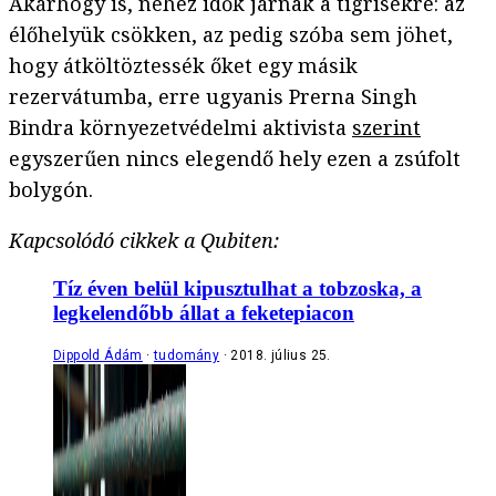
Akárhogy is, nehéz idők járnak a tigrisekre: az
élőhelyük csökken, az pedig szóba sem jöhet,
hogy átköltöztessék őket egy másik
rezervátumba, erre ugyanis Prerna Singh
Bindra környezetvédelmi aktivista
szerint
egyszerűen nincs elegendő hely ezen a zsúfolt
bolygón.
Kapcsolódó cikkek a Qubiten:
Tíz éven belül kipusztulhat a tobzoska, a
legkelendőbb állat a feketepiacon
Dippold Ádám
tudomány
2018. július 25.