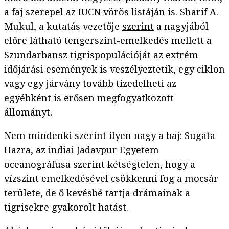
a faj szerepel az IUCN
vörös listáján
is. Sharif A.
Mukul, a kutatás vezetője
szerint
a nagyjából
előre látható tengerszint-emelkedés mellett a
Szundarbansz tigrispopulációját az extrém
időjárási események is veszélyeztetik, egy ciklon
vagy egy járvány tovább tizedelheti az
egyébként is erősen megfogyatkozott
állományt.
Nem mindenki szerint ilyen nagy a baj: Sugata
Hazra, az indiai Jadavpur Egyetem
oceanográfusa szerint kétségtelen, hogy a
vízszint emelkedésével csökkenni fog a mocsár
területe, de ő kevésbé tartja drámainak a
tigrisekre gyakorolt hatást.