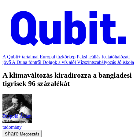
A Qubit+ tartalmai
Európai tűzkörkép
Paksi leállás
Kutatóhálózati
jövő
A Duna föntről
Dolgok a víz alól
Vízszintszabályozás
Jó iskola
A klímaváltozás kiradírozza a bangladesi
tigrisek 96 százalékát
Dippold Ádám
2019. május 7.
tudomány
Megosztás