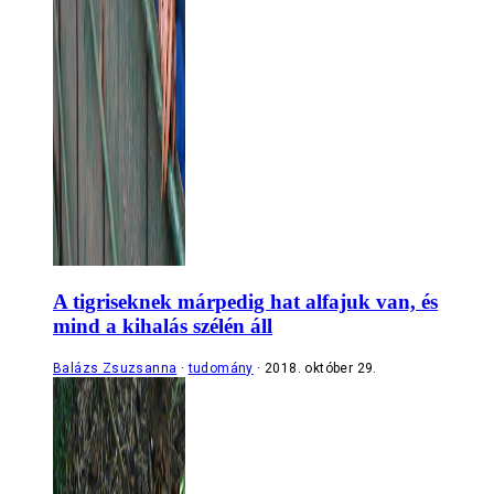
A tigriseknek márpedig hat alfajuk van, és
mind a kihalás szélén áll
Balázs Zsuzsanna
tudomány
2018. október 29.