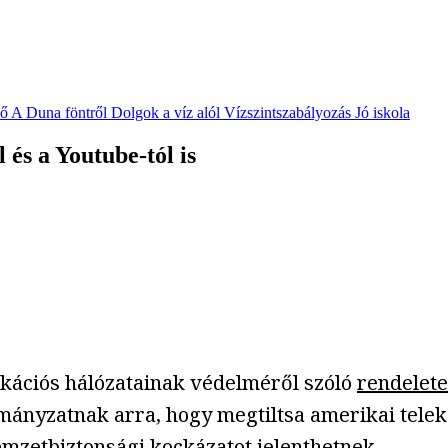
vő
A Duna föntről
Dolgok a víz alól
Vízszintszabályozás
Jó iskola
és a Youtube-tól is
kációs hálózatainak védelméről szóló
rendelete
rmányzatnak arra, hogy megtiltsa amerikai tele
emzetbiztonsági kockázatot jelenthetnek.