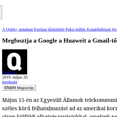
A Qubit+ tartalmai
Európai tűzkörkép
Paksi leállás
Kutatóhálózati jö
Megfosztja a Google a Huaweit a Gmail-től 
Qubit.hu
2019. május 20.
gazdaság
Megosztás
Május 15-én az Egyesült Államok telekommuni
széles körű felhatalmazást ad az amerikai ko
olyan külföldi alkatrészgyártókkal, amelyek n