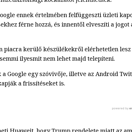
Google ennek értelmében felfüggeszti üzleti kapc
ekhez férne hozzá, és innentől elveszíti a jogot
n piacra kerülő készülékekről elérhetetlen lesz
 semmi ilyesmit nem lehet majd telepíteni.
 Google egy szóvivője, illetve az Android Twitt
pják a frissítéseket is.
eti Huaweit, hogy Trump rendelete miatt az ame