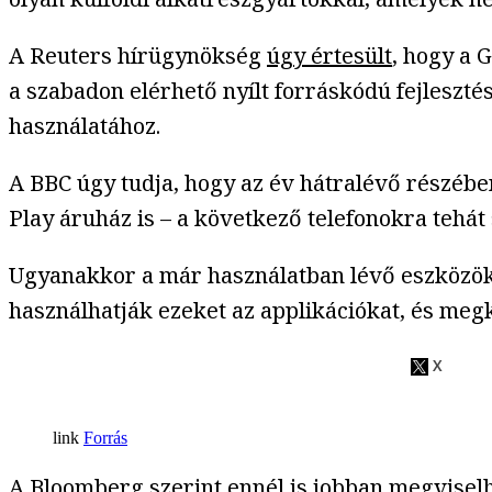
A Reuters hírügynökség
úgy értesült
, hogy a 
a szabadon elérhető nyílt forráskódú fejlesztés
használatához.
A BBC úgy tudja, hogy az év hátralévő részébe
Play áruház is – a következő telefonokra tehát
Ugyanakkor a már használatban lévő eszközök a
használhatják ezeket az applikációkat, és megka
Forrás
A Bloomberg
szerint
ennél is jobban megviselh